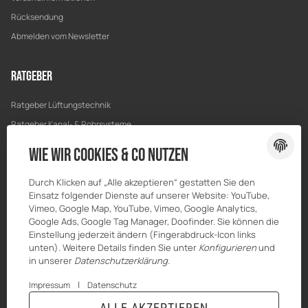
Rücksendung
Abmelden vom Newsletter
Ratgeber
Ratgeber Lüftungstechnik
Ratgeber Kanal- & Rohrsysteme
Ratgeber Entwässerung
Wie wir Cookies & Co nutzen
Ratgeber Bau & Trockenbau
Durch Klicken auf „Alle akzeptieren“ gestatten Sie den
Einsatz folgender Dienste auf unserer Website: YouTube,
Vimeo, Google Map, YouTube, Vimeo, Google Analytics,
Google Ads, Google Tag Manager, Doofinder. Sie können die
Einstellung jederzeit ändern (Fingerabdruck-Icon links
unten). Weitere Details finden Sie unter
Konfigurieren
und
in unserer
Datenschutzerklärung
.
|
Impressum
Datenschutz
ALLE AKZEPTIEREN