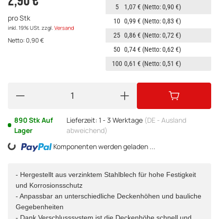
2,90 €
5
1,07 €
(Netto: 0,90 €)
pro Stk
10
0,99 €
(Netto: 0,83 €)
inkl. 19% USt.
zzgl.
Versand
25
0,86 €
(Netto: 0,72 €)
Netto:
0,90
€
50
0,74 €
(Netto: 0,62 €)
100
0,61 €
(Netto: 0,51 €)
890 Stk Auf
Lieferzeit:
1 - 3 Werktage
(DE - Ausland
Lager
abweichend)
Komponenten werden geladen ...
Loading...
- Hergestellt aus verzinktem Stahlblech für hohe Festigkeit
und Korrosionsschutz
- Anpassbar an unterschiedliche Deckenhöhen und bauliche
Gegebenheiten
- Dank Verschlusssystem ist die Deckenhöhe schnell und