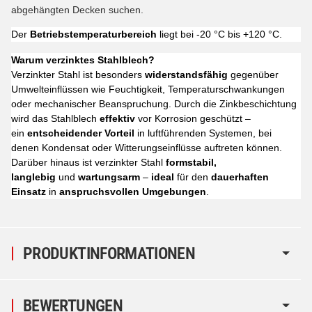
abgehängten Decken suchen.
Der
Betriebstemperaturbereich
liegt bei -20 °C bis +120 °C.
Warum verzinktes Stahlblech?
Verzinkter Stahl ist besonders
widerstandsfähig
gegenüber
Umwelteinflüssen wie Feuchtigkeit, Temperaturschwankungen
oder mechanischer Beanspruchung. Durch die Zinkbeschichtung
wird das Stahlblech
effektiv
vor Korrosion geschützt –
ein
entscheidender Vorteil
in luftführenden Systemen, bei
denen Kondensat oder Witterungseinflüsse auftreten können.
Darüber hinaus ist verzinkter Stahl
formstabil,
langlebig
und
wartungsarm
–
ideal
für den
dauerhaften
Einsatz
in
anspruchsvollen Umgebungen
.
PRODUKTINFORMATIONEN
BEWERTUNGEN