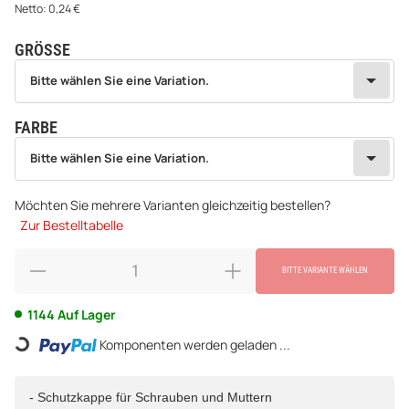
Netto:
0,24
€
GRÖSSE
wählen
Bitte wählen Sie eine Variation.
Bitte wählen Sie eine Variation.
FARBE
wählen
Bitte wählen Sie eine Variation.
Bitte wählen Sie eine Variation.
Möchten Sie mehrere Varianten gleichzeitig bestellen?
Zur Bestelltabelle
BITTE VARIANTE WÄHLEN
1144 Auf Lager
Loading...
Komponenten werden geladen ...
- Schutzkappe für Schrauben und Muttern