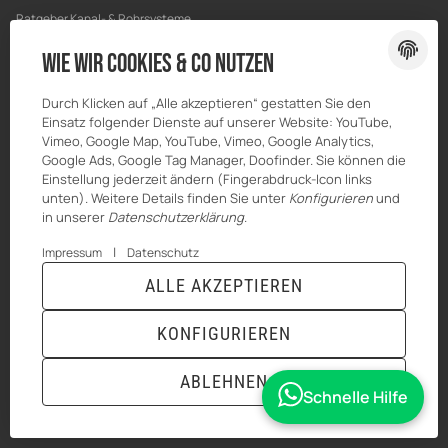
Ratgeber Kanal- & Rohrsysteme
Ratgeber Entwässerung
Wie wir Cookies & Co nutzen
Ratgeber Bau & Trockenbau
Durch Klicken auf „Alle akzeptieren“ gestatten Sie den
Einsatz folgender Dienste auf unserer Website: YouTube,
Vimeo, Google Map, YouTube, Vimeo, Google Analytics,
Google Ads, Google Tag Manager, Doofinder. Sie können die
Einstellung jederzeit ändern (Fingerabdruck-Icon links
unten). Weitere Details finden Sie unter
Konfigurieren
und
in unserer
Datenschutzerklärung
.
|
Impressum
Datenschutz
ALLE AKZEPTIEREN
© MKK-SHOP
* Alle Preise inkl. gesetzlicher USt., zzgl.
Versand
KONFIGURIEREN
VERTRAG WIDERRUFEN
ABLEHNEN
Schnelle Hilfe
ANMELDEN
MENÜ
WARENKORB