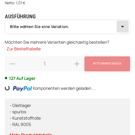
Netto:
1,01
€
AUSFÜHRUNG
wählen
Bitte wählen Sie eine Variation.
Bitte wählen Sie eine Variation.
Möchten Sie mehrere Varianten gleichzeitig bestellen?
Zur Bestelltabelle
BITTE VARIANTE WÄHLEN
127 Auf Lager
Komponenten werden geladen ...
Loading...
- Gleitlager
- spurlos
- Kunststoffrolle
- RAL 9005
Mehr Produktdetails