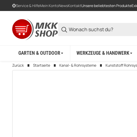
Service & Hilfe
Mein Konto
News
Kontakt
Unsere beliebtesten Produkte
Exk
GARTEN & OUTDOOR
WERKZEUGE & HANDWERK
Zurück
Startseite
Kanal- & Rohrsysteme
Kunststoff Rohrsy