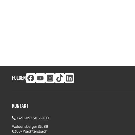
FOLGEN
Kontakt
+
49 6053 30 66 400
Waldensberger Str. 86
63607 Wächtersbach