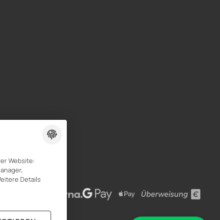
rer Website:
Manager,
eitere Details