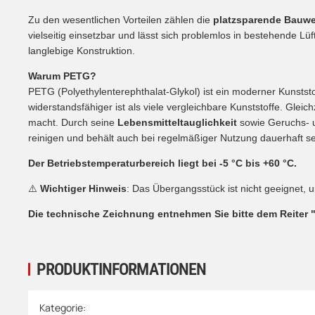
Zu den wesentlichen Vorteilen zählen die
platzsparende Bauwe
vielseitig einsetzbar und lässt sich problemlos in bestehende L
langlebige Konstruktion.
Warum PETG?
PETG (Polyethylenterephthalat-Glykol) ist ein moderner Kunststo
widerstandsfähiger ist als viele vergleichbare Kunststoffe. Gleic
macht. Durch seine
Lebensmitteltauglichkeit
sowie Geruchs- u
reinigen und behält auch bei regelmäßiger Nutzung dauerhaft s
Der Betriebstemperaturbereich liegt bei -5 °C bis +60 °C.
⚠️
Wichtiger Hinweis
: Das Übergangsstück ist nicht geeignet,
Die technische Zeichnung entnehmen Sie bitte dem Reiter 
PRODUKTINFORMATIONEN
Produkteigenschaft
Wert
Kategorie: