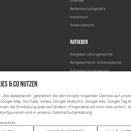
Sitemap
Batterieschutzgesetz
Impressum
Widerrufsrecht
Ratgeber
Ratgeber Lüftungstechnik
Ratgeber Kanal- & Rohrsysteme
Ratgeber Entwässerung
Ratgeber Bau & Trockenbau
ies & Co nutzen
f „Alle akzeptieren“ gestatten Sie den Einsatz folgender Dienste auf unse
Google Map, YouTube, Vimeo, Google Analytics, Google Ads, Google Tag 
nnen die Einstellung jederzeit ändern (Fingerabdruck-Icon links unten). W
Konfigurieren
und in unserer
Datenschutzerklärung
.
tenschutz