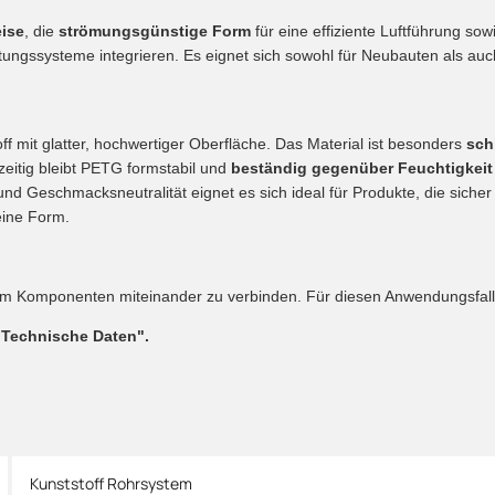
ise
, die
strömungsgünstige Form
für eine effiziente Luftführung sow
üftungssysteme integrieren. Es eignet sich sowohl für Neubauten als a
ff mit glatter, hochwertiger Oberfläche. Das Material ist besonders
sch
hzeitig bleibt PETG formstabil und
beständig gegenüber Feuchtigkei
nd Geschmacksneutralität eignet es sich ideal für Produkte, die siche
eine Form.
 um Komponenten miteinander zu verbinden. Für diesen Anwendungsfal
"Technische Daten".
Kunststoff Rohrsystem