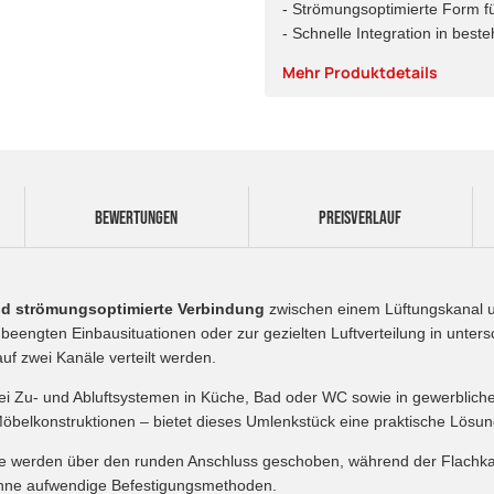
- Strömungsoptimierte Form für 
- Schnelle Integration in bes
Mehr Produktdetails
BEWERTUNGEN
PREISVERLAUF
und strömungsoptimierte Verbindung
zwischen einem Lüftungskanal u
ei beengten Einbausituationen oder zur gezielten Luftverteilung in unte
uf zwei Kanäle verteilt werden.
bei Zu- und Abluftsystemen in Küche, Bad oder WC sowie in gewerblich
elkonstruktionen – bietet dieses Umlenkstück eine praktische Lösung
ohre werden über den runden Anschluss geschoben, während der Flach
hne aufwendige Befestigungsmethoden.