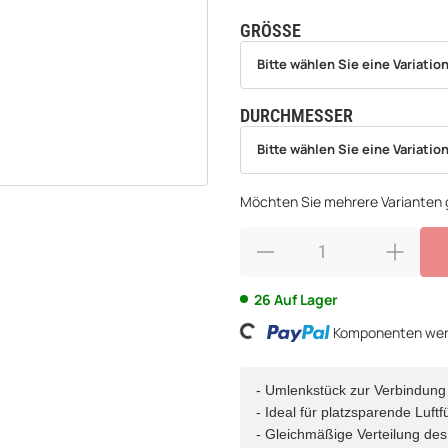
GRÖSSE
wählen
Bitte wählen Sie eine Variation.
Bitte wählen Sie eine Variation
DURCHMESSER
wählen
Bitte wählen Sie eine Variation.
Bitte wählen Sie eine Variation
Möchten Sie mehrere Varianten g
Loading...
26 Auf Lager
Komponenten werd
- Umlenkstück zur Verbindung
- Ideal für platzsparende Luf
- Gleichmäßige Verteilung des