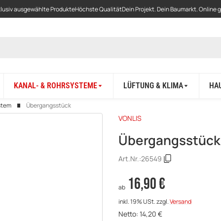
lusiv ausgewählte Produkte
Höchste Qualität
Dein Projekt. Dein Baumarkt. Online 
KANAL- & ROHRSYSTEME
LÜFTUNG & KLIMA
HA
stem
Übergangsstück
VONLIS
Übergangsstück
Art.Nr.:
26549
16,90 €
ab
inkl. 19% USt.
zzgl.
Versand
Netto:
14,20
€