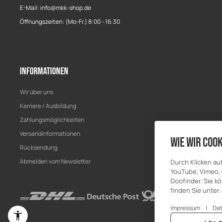
E-Mail: info@mkk-shop.de
Öffnungszeiten: (Mo-Fr.) 8:00 - 16:30
Informationen
Wir über uns
Karriere / Ausbildung
Zahlungsmöglichkeiten
Versandinformationen
Wie wir Cook
Rücksendung
Abmelden vom Newsletter
Durch Klicken au
YouTube, Vimeo, 
Doofinder. Sie kö
finden Sie unter
|
Impressum
Da