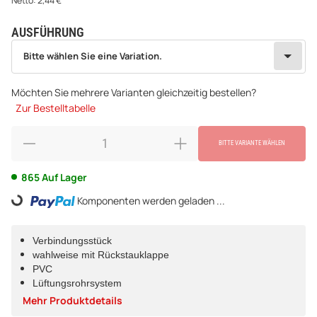
Netto:
2,44
€
AUSFÜHRUNG
wählen
Bitte wählen Sie eine Variation.
Bitte wählen Sie eine Variation.
Möchten Sie mehrere Varianten gleichzeitig bestellen?
Zur Bestelltabelle
BITTE VARIANTE WÄHLEN
865 Auf Lager
Komponenten werden geladen ...
Loading...
Verbindungsstück
wahlweise mit Rückstauklappe
PVC
Lüftungsrohrsystem
Mehr Produktdetails