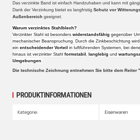
Das verzinkte Band ist einfach Handzuhaben und kann mit gängi
Dank der Verzinkung bietet es langfristig
Schutz vor Witterung
Außenbereich
geeignet.
Warum verzinktes Stahlblech?
Verzinkter Stahl ist besonders
widerstandsfähig
gegenüber Umw
mechanischer Beanspruchung. Durch die Zinkbeschichtung wird
ein
entscheidender Vorteil
in luftführenden Systemen, bei den
hinaus ist verzinkter Stahl
formstabil
,
langlebig
und
wartungs
Umgebungen
.
Die technische Zeichnung entnehmen Sie bitte dem Reiter 
PRODUKTINFORMATIONEN
Produkteigenschaft
Wert
Kategorie:
Eisenwaren