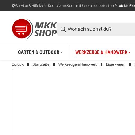
Service & Hilfe
Mein Konto
News
Kontakt
Unsere beliebtesten Produkte
Exk
GARTEN & OUTDOOR
WERKZEUGE & HANDWERK
Zurück
Startseite
Werkzeuge & Handwerk
Eisenwaren