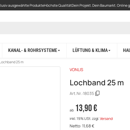
lusiv ausgewählte Produkte
Höchste Qualität
Dein Projekt. Dein Baumarkt. Online 
KANAL- & ROHRSYSTEME
LÜFTUNG & KLIMA
HA
Lochband 25 m
VONLIS
Lochband 25 m
Art.Nr.:
18035
13,90 €
ab
inkl. 19% USt.
zzgl.
Versand
Netto:
11,68
€