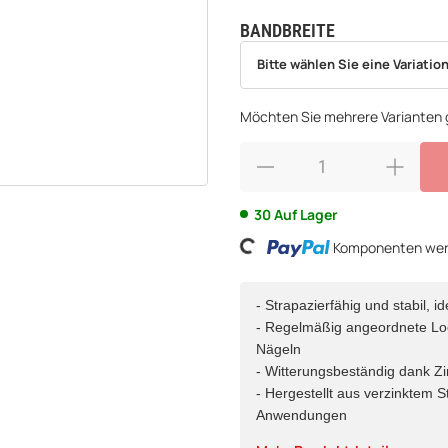
BANDBREITE
wählen
Bitte wählen Sie eine Variation.
Bitte wählen Sie eine Variation
Möchten Sie mehrere Varianten g
Loading...
30 Auf Lager
Komponenten werd
- Strapazierfähig und stabil,
- Regelmäßig angeordnete Loc
Nägeln
- Witterungsbeständig dank Z
- Hergestellt aus verzinktem S
Anwendungen