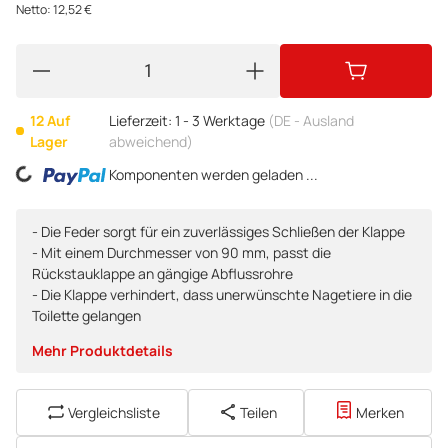
Netto:
12,52
€
12 Auf
Lieferzeit:
1 - 3 Werktage
(DE - Ausland
Lager
abweichend)
Loading...
Komponenten werden geladen ...
- Die Feder sorgt für ein zuverlässiges Schließen der Klappe
- Mit einem Durchmesser von 90 mm, passt die
Rückstauklappe an gängige Abflussrohre
- Die Klappe verhindert, dass unerwünschte Nagetiere in die
Toilette gelangen
Mehr Produktdetails
Vergleichsliste
Teilen
Merken