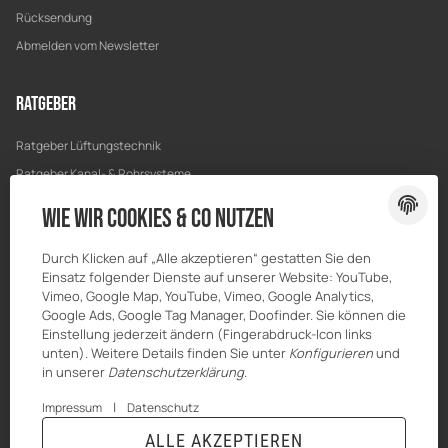
Rücksendung
Abmelden vom Newsletter
Ratgeber
Ratgeber Lüftungstechnik
Ratgeber Kanal- & Rohrsysteme
Ratgeber Entwässerung
Wie wir Cookies & Co nutzen
Ratgeber Bau & Trockenbau
Durch Klicken auf „Alle akzeptieren“ gestatten Sie den
Einsatz folgender Dienste auf unserer Website: YouTube,
Vimeo, Google Map, YouTube, Vimeo, Google Analytics,
Google Ads, Google Tag Manager, Doofinder. Sie können die
Einstellung jederzeit ändern (Fingerabdruck-Icon links
unten). Weitere Details finden Sie unter
Konfigurieren
und
in unserer
Datenschutzerklärung
.
|
Impressum
Datenschutz
ALLE AKZEPTIEREN