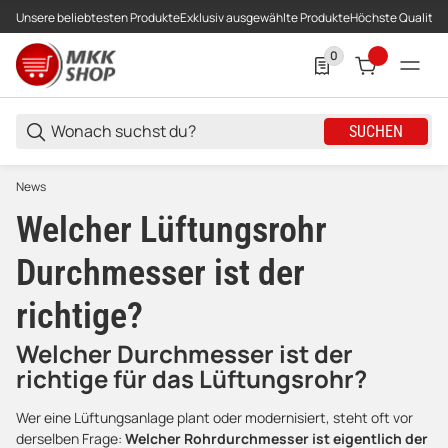
Unsere beliebtesten Produkte
Exklusiv ausgewählte Produkte
Höchste Qualität
0
0 Produkte in der List
SUCHEN
News
Welcher Lüftungsrohr
Durchmesser ist der
richtige?
Welcher Durchmesser ist der
richtige für das Lüftungsrohr?
Wer eine Lüftungsanlage plant oder modernisiert, steht oft vor
derselben Frage:
Welcher Rohrdurchmesser ist eigentlich der