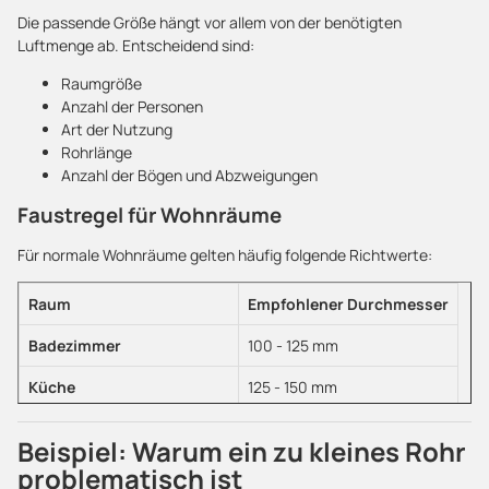
Die passende Größe hängt vor allem von der benötigten
200 mm +
Gewerbliche Lüftungsysteme
Luftmenge ab. Entscheidend sind:
Raumgröße
Anzahl der Personen
Art der Nutzung
Rohrlänge
Anzahl der Bögen und Abzweigungen
Faustregel für Wohnräume
Für normale Wohnräume gelten häufig folgende Richtwerte:
Raum
Empfohlener Durchmesser
Badezimmer
100 - 125 mm
Küche
125 - 150 mm
Schlafzimmer
75 - 100 mm
Beispiel: Warum ein zu kleines Rohr
Wohnzimmer
125 - 160 mm
problematisch ist