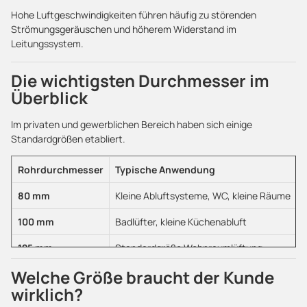
Hohe Luftgeschwindigkeiten führen häufig zu störenden
Strömungsgeräuschen und höherem Widerstand im
Leitungssystem.
Die wichtigsten Durchmesser im
Überblick
Im privaten und gewerblichen Bereich haben sich einige
Standardgrößen etabliert.
Rohrdurchmesser
Typische Anwendung
80 mm
Kleine Abluftsysteme, WC, kleine Räume
100 mm
Badlüfter, kleine Küchenabluft
125 mm
Standardgröße Wohnraumlüftung
Welche Größe braucht der Kunde
150 mm
Küchenabluft, größere Luftmengen
wirklich?
160 mm
Kontrollierte Wohnraumlüftung