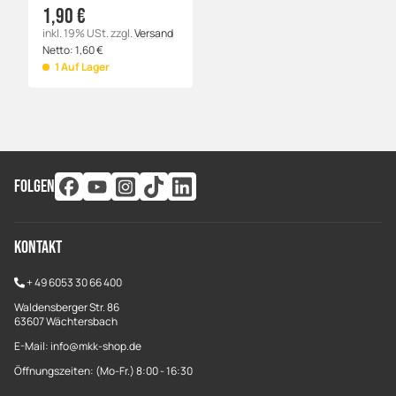
1,90 €
inkl. 19% USt.
zzgl.
Versand
Netto:
1,60
€
1 Auf Lager
FOLGEN
Kontakt
+
49 6053 30 66 400
Waldensberger Str. 86
63607 Wächtersbach
E-Mail: info@mkk-shop.de
Öffnungszeiten: (Mo-Fr.) 8:00 - 16:30