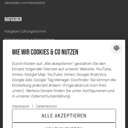
Abmelden vom Newsletter
Ratgeber
Ratgeber Lüftungstechnik
Ratgeber Kanal- & Rohrsysteme
Ratgeber Entwässerung
Wie wir Cookies & Co nutzen
Ratgeber Bau & Trockenbau
Durch Klicken auf „Alle akzeptieren“ gestatten Sie den
Einsatz folgender Dienste auf unserer Website: YouTube,
Vimeo, Google Map, YouTube, Vimeo, Google Analytics,
Google Ads, Google Tag Manager, Doofinder. Sie können die
Einstellung jederzeit ändern (Fingerabdruck-Icon links
unten). Weitere Details finden Sie unter
Konfigurieren
und
in unserer
Datenschutzerklärung
.
|
Impressum
Datenschutz
ALLE AKZEPTIEREN
© MKK-SHOP
* Alle Preise inkl. gesetzlicher USt., zzgl.
Versand