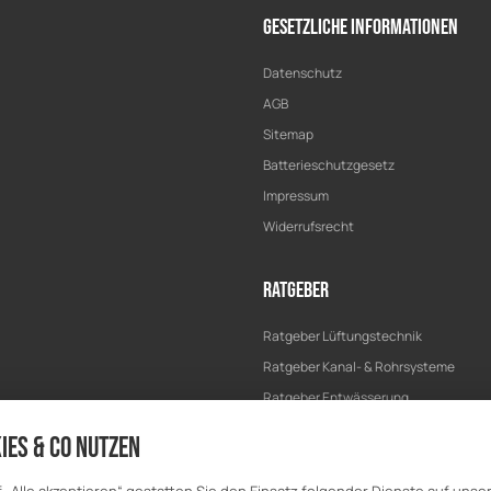
Gesetzliche Informationen
Datenschutz
AGB
Sitemap
Batterieschutzgesetz
Impressum
Widerrufsrecht
Ratgeber
Ratgeber Lüftungstechnik
Ratgeber Kanal- & Rohrsysteme
Ratgeber Entwässerung
Ratgeber Bau & Trockenbau
ies & Co nutzen