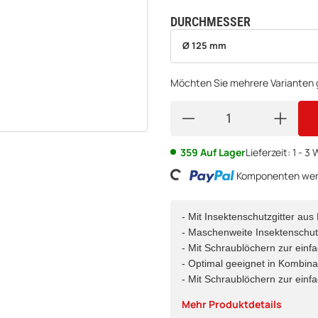
DURCHMESSER
wählen
Bitte wählen Sie eine Variation.
Ø 125 mm
Möchten Sie mehrere Varianten g
359 Auf Lager
Lieferzeit:
1 - 3
Loading...
Komponenten werd
- Mit Insektenschutzgitter aus E
- Maschenweite Insektenschu
- Mit Schraublöchern zur einf
- Optimal geeignet in Kombina
- Mit Schraublöchern zur einf
Mehr Produktdetails