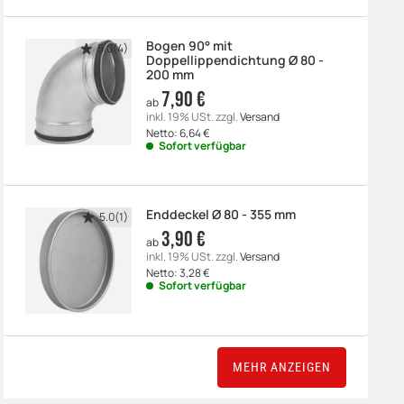
Bogen 90° mit
5.0(4)
Doppellippendichtung Ø 80 -
200 mm
7,90 €
ab
inkl. 19% USt.
zzgl.
Versand
Netto:
6,64
€
Sofort verfügbar
Enddeckel Ø 80 - 355 mm
5.0(1)
3,90 €
ab
inkl. 19% USt.
zzgl.
Versand
Netto:
3,28
€
Sofort verfügbar
MEHR ANZEIGEN