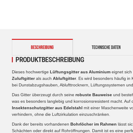
weitere Registerkarten anzeigen
BESCHREIBUNG
TECHNISCHE DATEN
PRODUKTBESCHREIBUNG
Dieses hochwertige
Lüftungsgitter aus Aluminium
eignet sich 
Zuluftgitter
als auch
Abluftgitter
. Es wird besonders häufig in
bei Dunstabzugshauben, Ablufttrocknern, Lüftungssystemen und 
Das Gitter überzeugt durch seine
robuste Bauweise
und besteh
was es besonders langlebig und korrosionsresistent macht. Auf de
Insektenschutzgitter aus Edelstahl
mit einer Maschenweite 
verhindern, ohne die Luftzirkulation einzuschränken.
Dank der bereits vorhandenen
Bohrlöcher im Rahmen
lässt si
Schächten oder direkt auf Rohröffnungen. Damit ist es eine per