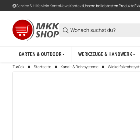
Service & Hilfe
Mein Konto
News
Kontakt
Unsere beliebtesten Produkte
Exk
GARTEN & OUTDOOR
WERKZEUGE & HANDWERK
Zurück
Startseite
Kanal- & Rohrsysteme
Wickelfalzrohrsys