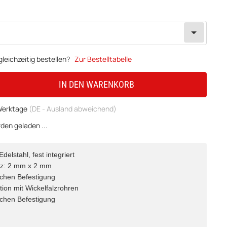
leichzeitig bestellen?
Zur Bestelltabelle
IN DEN WARENKORB
 Werktage
(DE - Ausland abweichend)
en geladen ...
delstahl, fest integriert
tz: 2 mm x 2 mm
achen Befestigung
tion mit Wickelfalzrohren
achen Befestigung