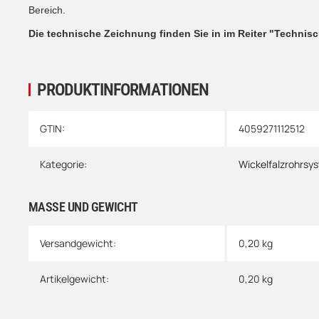
Bereich.
Die technische Zeichnung finden Sie in im Reiter "Technis
PRODUKTINFORMATIONEN
Produkteigenschaft
Wert
GTIN:
4059271112512
Kategorie:
Wickelfalzrohrsy
MASSE UND GEWICHT
Versandgewicht:
0,20 kg
Artikelgewicht:
0,20
kg