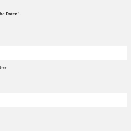
che Daten".
stem