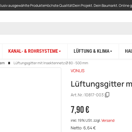
lusiv ausgewählte Produkte
Höchste Qualität
Dein Projekt. Dein Baumarkt. Online 
KANAL- & ROHRSYSTEME
LÜFTUNG & KLIMA
HA
tem
Lüftungsgitter mit Insektennetz Ø 80 - 500 mm
VONLIS
Lüftungsgitter m
Art.Nr.:
10817-003
7,90 €
inkl. 19% USt.
zzgl.
Versand
Netto:
6,64
€