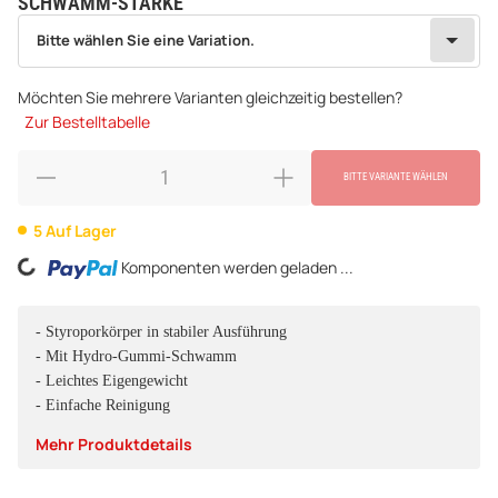
SCHWAMM-STÄRKE
wählen
Bitte wählen Sie eine Variation.
Bitte wählen Sie eine Variation.
Möchten Sie mehrere Varianten gleichzeitig bestellen?
Zur Bestelltabelle
BITTE VARIANTE WÄHLEN
5 Auf Lager
Komponenten werden geladen ...
Loading...
- Styroporkörper in stabiler Ausführung
- Mit Hydro-Gummi-Schwamm
- Leichtes Eigengewicht
- Einfache Reinigung
Mehr Produktdetails