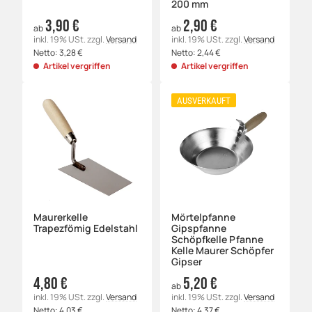
200 mm
3,90 €
2,90 €
ab
ab
inkl. 19% USt.
zzgl.
Versand
inkl. 19% USt.
zzgl.
Versand
Netto:
3,28
€
Netto:
2,44
€
Artikel vergriffen
Artikel vergriffen
AUSVERKAUFT
Maurerkelle
Mörtelpfanne
Trapezfömig Edelstahl
Gipspfanne
Schöpfkelle Pfanne
Kelle Maurer Schöpfer
Gipser
4,80 €
5,20 €
ab
inkl. 19% USt.
zzgl.
Versand
inkl. 19% USt.
zzgl.
Versand
Netto:
4,03
€
Netto:
4,37
€