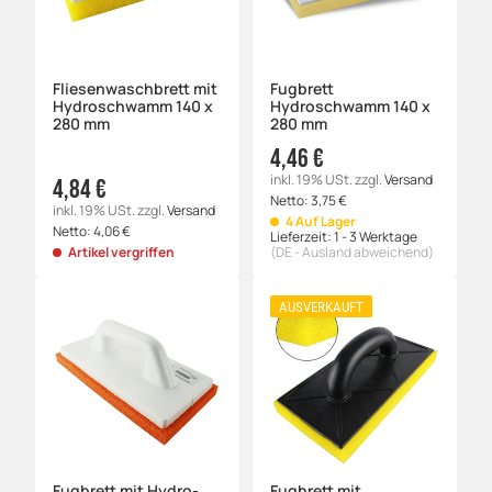
Fliesenwaschbrett mit
Fugbrett
Hydroschwamm 140 x
Hydroschwamm 140 x
280 mm
280 mm
4,46 €
inkl. 19% USt.
zzgl.
Versand
4,84 €
Netto:
3,75
€
inkl. 19% USt.
zzgl.
Versand
4 Auf Lager
Netto:
4,06
€
Lieferzeit:
1 - 3 Werktage
Artikel vergriffen
(DE - Ausland abweichend)
AUSVERKAUFT
Fugbrett mit Hydro-
Fugbrett mit