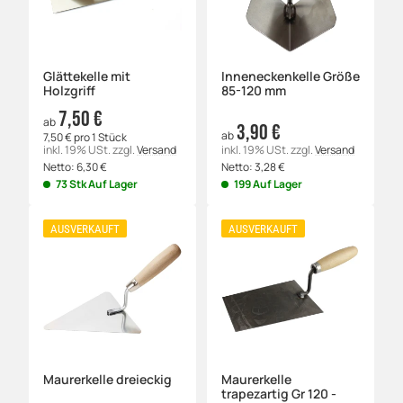
Glättekelle mit
Inneneckenkelle Größe
Holzgriff
85-120 mm
7,50 €
ab
3,90 €
ab
7,50 € pro 1 Stück
inkl. 19% USt.
zzgl.
Versand
inkl. 19% USt.
zzgl.
Versand
Netto:
6,30
€
Netto:
3,28
€
73 Stk Auf Lager
199 Auf Lager
AUSVERKAUFT
AUSVERKAUFT
Maurerkelle dreieckig
Maurerkelle
trapezartig Gr 120 -