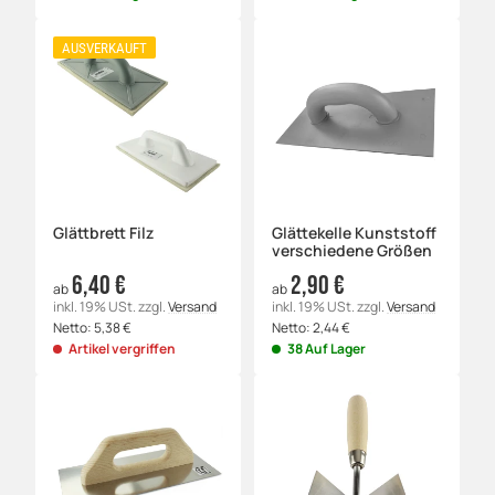
AUSVERKAUFT
Glättbrett Filz
Glättekelle Kunststoff
verschiedene Größen
6,40 €
2,90 €
ab
ab
inkl. 19% USt.
zzgl.
Versand
inkl. 19% USt.
zzgl.
Versand
Netto:
5,38
€
Netto:
2,44
€
Artikel vergriffen
38 Auf Lager