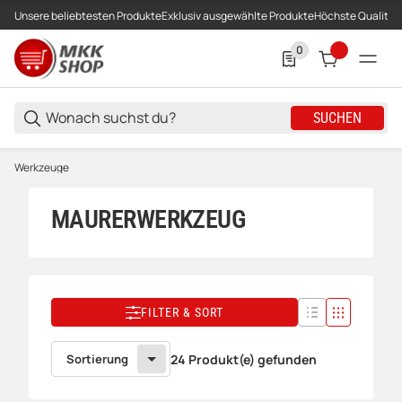
Unsere beliebtesten Produkte
Exklusiv ausgewählte Produkte
Höchste Qualität
0
0 Produkte in der List
SUCHEN
Werkzeuge
MAURERWERKZEUG
FILTER & SORT
Sortierung
24 Produkt(e) gefunden