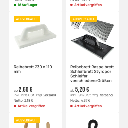
18 Auf Lager
Artikel vergriffen
AUSVERKAUFT
AUSVERKAUFT
Reibebrett 230 x 110
Reibebrett Raspelbrett
mm
Schleifbrett Styropor
Schleifer
verschiedene Größen
2,60 €
5,20 €
ab
ab
inkl. 19% USt.
zzgl.
Versand
inkl. 19% USt.
zzgl.
Versand
Netto:
2,18
€
Netto:
4,37
€
Artikel vergriffen
Artikel vergriffen
AUSVERKAUFT