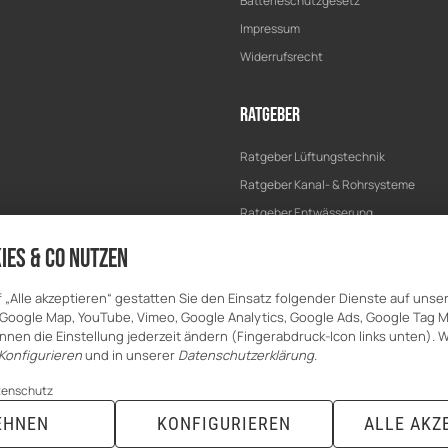
Batterieschutzgesetz
Impressum
Widerrufsrecht
Ratgeber
Ratgeber Lüftungstechnik
Ratgeber Kanal- & Rohrsysteme
Ratgeber Entwässerung
Ratgeber Bau & Trockenbau
ies & Co nutzen
f „Alle akzeptieren“ gestatten Sie den Einsatz folgender Dienste auf unse
Google Map, YouTube, Vimeo, Google Analytics, Google Ads, Google Tag 
nnen die Einstellung jederzeit ändern (Fingerabdruck-Icon links unten). W
Konfigurieren
und in unserer
Datenschutzerklärung
.
tenschutz
EHNEN
KONFIGURIEREN
ALLE AKZ