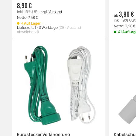
8,90 €
inkl. 19% USt.
zzgl.
Versand
3,90 €
ab
Netto:
7,48
€
inkl. 19% USt
4 Auf Lager
Netto:
3,28
€
Lieferzeit:
1 - 3 Werktage
(DE - Ausland
abweichend)
41 Auf Lag
Eurostecker Verlängerung
Kabelschu