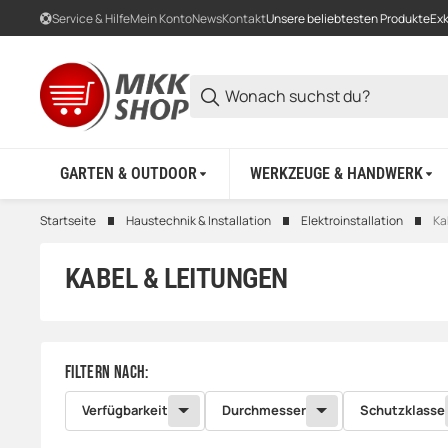
Service & Hilfe
Mein Konto
News
Kontakt
Unsere beliebtesten Produkte
Exk
GARTEN & OUTDOOR
WERKZEUGE & HANDWERK
Startseite
Haustechnik & Installation
Elektroinstallation
Ka
KABEL & LEITUNGEN
Filtern nach:
Verfügbarkeit
Durchmesser
Schutzklasse