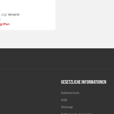
.
zzgl.
Versand
€
rgriffen
Gesetzliche Informationen
Datenschutz
AGB
Sitemap