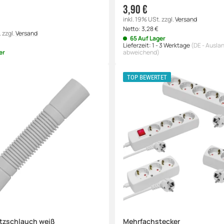
3,90 €
inkl. 19% USt.
zzgl.
Versand
Netto:
3,28
€
.
zzgl.
Versand
65 Auf Lager
Lieferzeit:
1 - 3 Werktage
(DE - Ausla
er
abweichend)
TOP BEWERTET
tzschlauch weiß
Mehrfachstecker