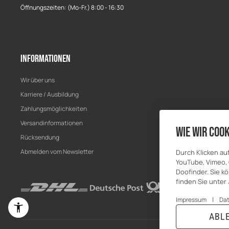
Öffnungszeiten: (Mo-Fr.) 8:00 - 16:30
Informationen
Wir über uns
Karriere / Ausbildung
Zahlungsmöglichkeiten
Versandinformationen
Wie wir Cook
Rücksendung
Abmelden vom Newsletter
Durch Klicken au
YouTube, Vimeo, 
Doofinder. Sie kö
finden Sie unter
|
Impressum
Da
ABL