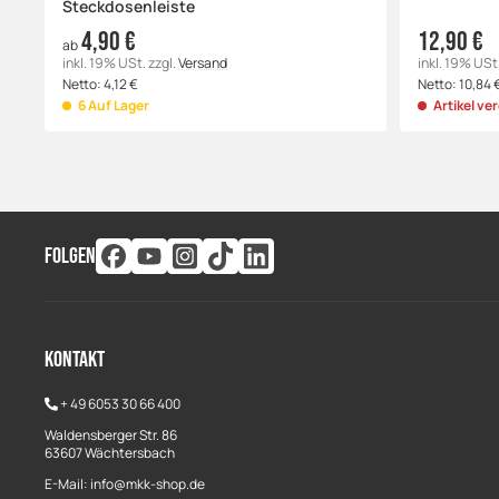
Steckdosenleiste
4,90 €
12,90 €
ab
inkl. 19% USt.
zzgl.
Versand
inkl. 19% USt
Netto:
4,12
€
Netto:
10,84
6 Auf Lager
Artikel ve
FOLGEN
Kontakt
+
49 6053 30 66 400
Waldensberger Str. 86
63607 Wächtersbach
E-Mail: info@mkk-shop.de