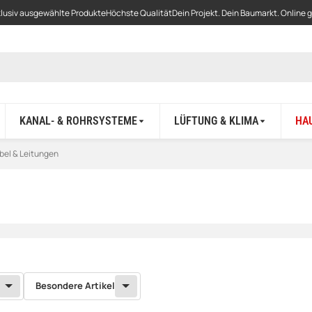
lusiv ausgewählte Produkte
Höchste Qualität
Dein Projekt. Dein Baumarkt. Online 
KANAL- & ROHRSYSTEME
LÜFTUNG & KLIMA
HA
bel & Leitungen
Besondere Artikel