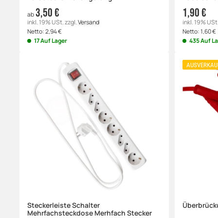
3,50 €
1,90 €
ab
inkl. 19% USt.
zzgl.
Versand
inkl. 19% USt
Netto:
2,94
€
Netto:
1,60
€
17 Auf Lager
435 Auf L
AUSVERKAU
Steckerleiste Schalter
Überbrück
Mehrfachsteckdose Merhfach Stecker