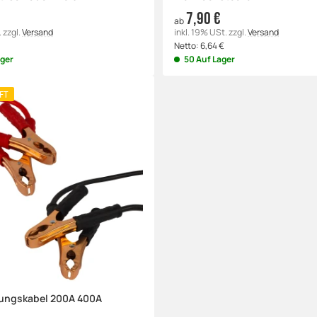
7,90 €
ab
.
zzgl.
Versand
inkl. 19% USt.
zzgl.
Versand
Netto:
6,64
€
ager
50 Auf Lager
FT
ungskabel 200A 400A