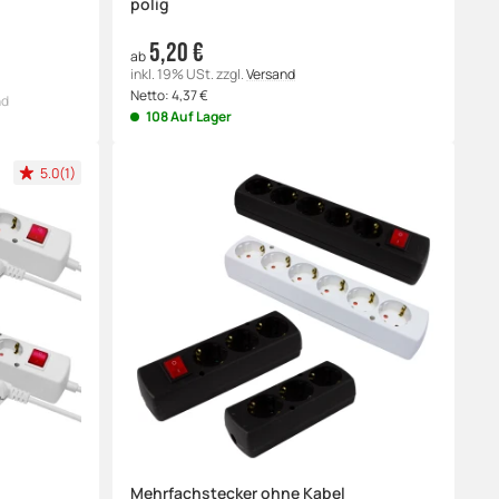
polig
5,20 €
ab
inkl. 19% USt.
zzgl.
Versand
Netto:
4,37
€
nd
108 Auf Lager
5.0(1)
Mehrfachstecker ohne Kabel