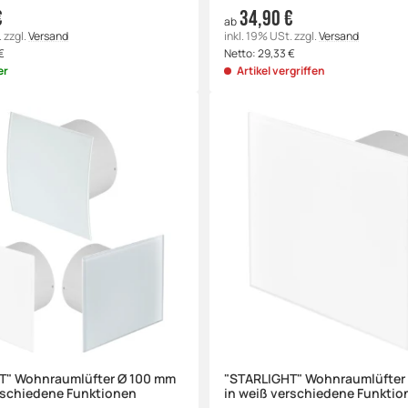
€
34,90 €
ab
.
zzgl.
Versand
inkl. 19% USt.
zzgl.
Versand
€
Netto:
29,33
€
er
Artikel vergriffen
T" Wohnraumlüfter Ø 100 mm
"STARLIGHT" Wohnraumlüfter
rschiedene Funktionen
in weiß verschiedene Funktio