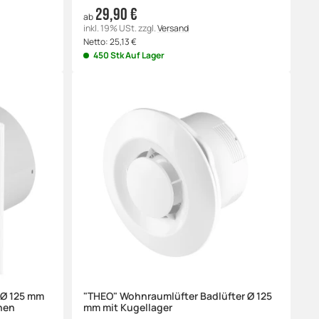
29,90 €
ab
inkl. 19% USt.
zzgl.
Versand
Netto:
25,13
€
450 Stk Auf Lager
 Ø 125 mm
"THEO" Wohnraumlüfter Badlüfter Ø 125
nen
mm mit Kugellager