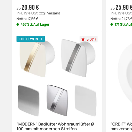
20,90 €
25,90 
ab
ab
inkl. 19% USt.
zzgl.
Versand
inkl. 19% USt
Netto:
17,56
€
Netto:
21,76
457 Stk Auf Lager
171 Stk Au
5.0(1)
TOP BEWERTET
"MODERN" Badlüfter Wohnraumlüfter Ø
"ORBIT" Wo
100 mm mit modernen Streifen
mm versch