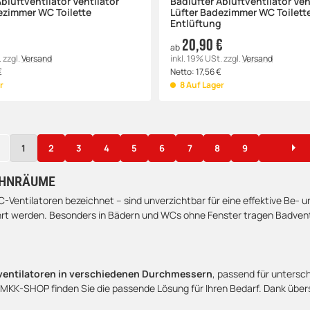
bluftventilator Ventilator
Badlüfter Abluftventilator Ven
ezimmer WC Toilette
Lüfter Badezimmer WC Toilett
g
Entlüftung
20,90 €
ab
.
zzgl.
Versand
inkl. 19% USt.
zzgl.
Versand
€
Netto:
17,56
€
r
8 Auf Lager
1
2
3
4
5
6
7
8
9
OHNRÄUME
-Ventilatoren bezeichnet – sind unverzichtbar für eine effektive Be- u
führt werden. Besonders in Bädern und WCs ohne Fenster tragen Badv
ventilatoren in verschiedenen Durchmessern
, passend für untersc
MKK-SHOP finden Sie die passende Lösung für Ihren Bedarf. Dank übersic