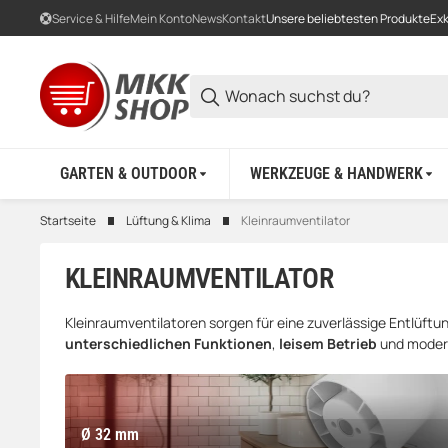
Service & Hilfe
Mein Konto
News
Kontakt
Unsere beliebtesten Produkte
Exk
GARTEN & OUTDOOR
WERKZEUGE & HANDWERK
Startseite
Lüftung & Klima
Kleinraumventilator
KLEINRAUMVENTILATOR
Kleinraumventilatoren sorgen für eine zuverlässige Entlüf
unterschiedlichen Funktionen
,
leisem Betrieb
und mode
Ø 32 mm
Ø 32 mm