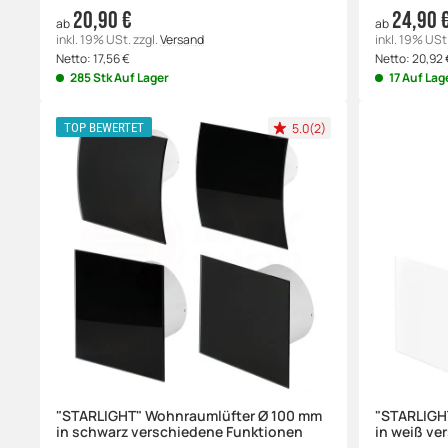
20,90 €
24,90 
ab
ab
inkl. 19% USt.
zzgl.
Versand
inkl. 19% USt
Netto:
17,56
€
Netto:
20,92
285 Stk Auf Lager
17 Auf Lag
5.0(2)
TOP BEWERTET
"STARLIGHT" Wohnraumlüfter Ø 100 mm
"STARLIGH
in schwarz verschiedene Funktionen
in weiß ve