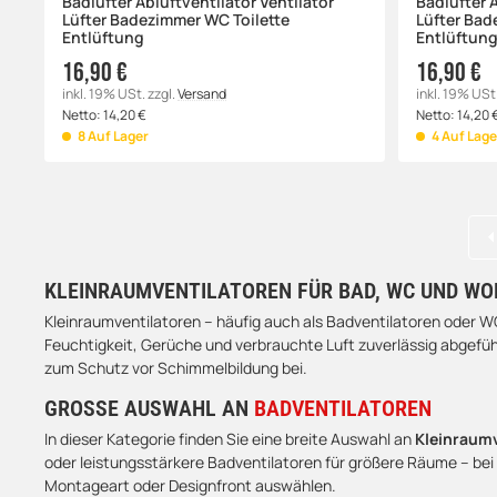
Badlüfter Abluftventilator Ventilator
Badlüfter A
Lüfter Badezimmer WC Toilette
Lüfter Bad
Entlüftung
Entlüftun
16,90 €
16,90 €
inkl. 19% USt.
zzgl.
Versand
inkl. 19% USt
Netto:
14,20
€
Netto:
14,20
8 Auf Lager
4 Auf Lage
KLEINRAUMVENTILATOREN FÜR BAD, WC UND W
Kleinraumventilatoren – häufig auch als Badventilatoren oder WC
Feuchtigkeit, Gerüche und verbrauchte Luft zuverlässig abge
zum Schutz vor Schimmelbildung bei.
GROSSE AUSWAHL AN
BADVENTILATOREN
In dieser Kategorie finden Sie eine breite Auswahl an
Kleinraum
oder leistungsstärkere Badventilatoren für größere Räume – bei 
Montageart oder Designfront auswählen.