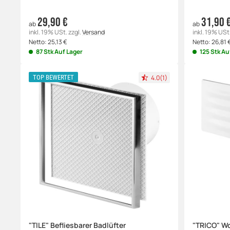
29,90 €
31,90 
ab
ab
inkl. 19% USt.
zzgl.
Versand
inkl. 19% USt
Netto:
25,13
€
Netto:
26,81
87 Stk Auf Lager
125 Stk Au
4.0(1)
TOP BEWERTET
"TILE" Befliesbarer Badlüfter
"TRICO" W