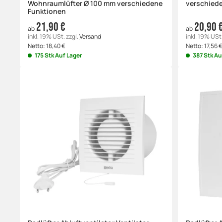
Wohnraumlüfter Ø 100 mm verschiedene
verschied
Funktionen
21,90 €
20,90 
ab
ab
inkl. 19% USt.
zzgl.
Versand
inkl. 19% USt
Netto:
18,40
€
Netto:
17,56
175 Stk Auf Lager
387 Stk Au