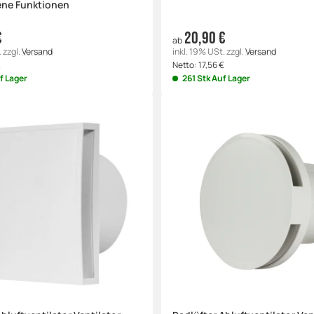
ene Funktionen
€
20,90 €
ab
.
zzgl.
Versand
inkl. 19% USt.
zzgl.
Versand
€
Netto:
17,56
€
f Lager
261 Stk Auf Lager