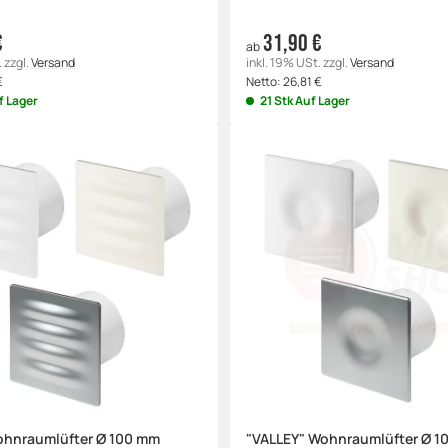
€
31,90 €
ab
.
zzgl.
Versand
inkl. 19% USt.
zzgl.
Versand
€
Netto:
26,81
€
f Lager
21 Stk Auf Lager
ohnraumlüfter Ø 100 mm
"VALLEY" Wohnraumlüfter Ø 1