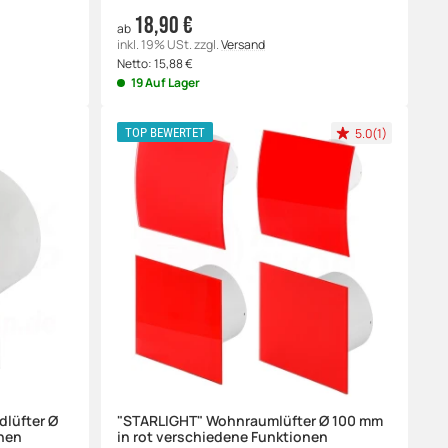
18,90 €
ab
inkl. 19% USt.
zzgl.
Versand
Netto:
15,88
€
19 Auf Lager
5.0(1)
TOP BEWERTET
dlüfter Ø
"STARLIGHT" Wohnraumlüfter Ø 100 mm
nen
in rot verschiedene Funktionen