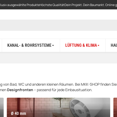
lusiv ausgewählte Produkte
Höchste Qualität
Dein Projekt. Dein Baumarkt. Online 
KANAL- & ROHRSYSTEME
LÜFTUNG & KLIMA
HA
tung von Bad, WC und anderen kleinen Räumen. Bei MKK-SHOP finden Si
rnen
Designfronten
– passend für jede Einbausituation.
Ø 40 mm
Ø
Ø 40 mm