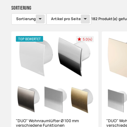
Sortierung
Sortierung
Artikel pro Seite
182 Produkt(e) gef
5.0(4)
TOP BEWERTET
"DUO" Wohnraumlüfter Ø 100 mm
"DUO" Woh
verschiedene Funktionen
verschied