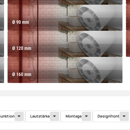
Ø 90 mm
Ø
Ø 90 mm
Ø 120 mm
Ø
Ø 120 mm
Ø 160 mm
Ø 160 mm
Funktion
Lautstärke
Montage
Designfront