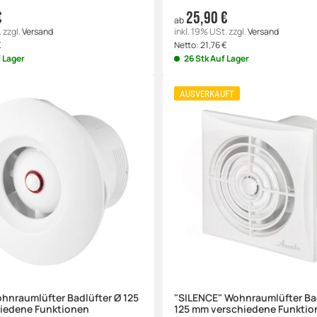
€
25,90 €
ab
.
zzgl.
Versand
inkl. 19% USt.
zzgl.
Versand
€
Netto:
21,76
€
f Lager
26 Stk Auf Lager
AUSVERKAUFT
hnraumlüfter Badlüfter Ø 125
"SILENCE" Wohnraumlüfter Ba
iedene Funktionen
125 mm verschiedene Funktio