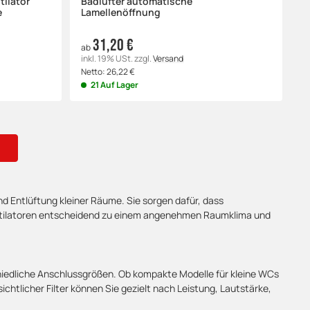
tilator
Badlüfter automatische
e
Lamellenöffnung
31,20 €
ab
inkl. 19% USt.
zzgl.
Versand
Netto:
26,22
€
21 Auf Lager
nd Entlüftung kleiner Räume. Sie sorgen dafür, dass
entilatoren entscheidend zu einem angenehmen Raumklima und
hiedliche Anschlussgrößen. Ob kompakte Modelle für kleine WCs
htlicher Filter können Sie gezielt nach Leistung, Lautstärke,