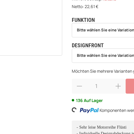
Netto:
22,61
€
FUNKTION
wählen
Bitte wählen Sie eine Variation.
Bitte wählen Sie eine Variation
DESIGNFRONT
wählen
Bitte wählen Sie eine Variation.
Bitte wählen Sie eine Variation
Möchten Sie mehrere Varianten g
136 Auf Lager
Loading...
Komponenten werd
- Sehr leise Motorreihe Flüsti
- Individuelle Designabdeckung j