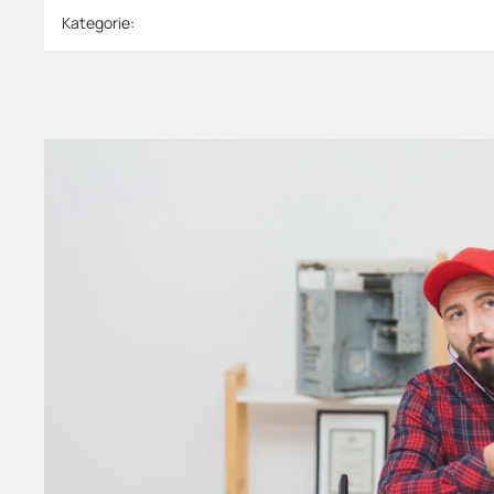
Produkteigenschaft
Wert
Kategorie: