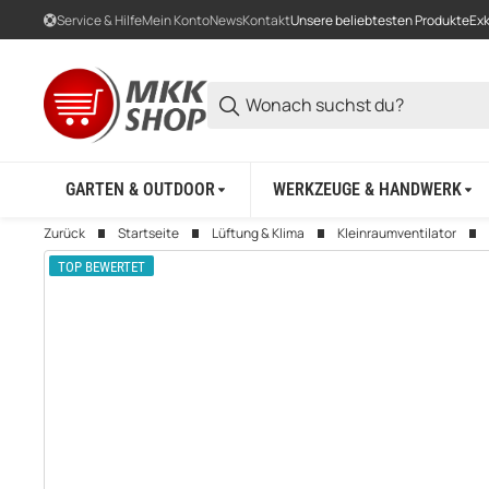
Service & Hilfe
Mein Konto
News
Kontakt
Unsere beliebtesten Produkte
Exk
GARTEN & OUTDOOR
WERKZEUGE & HANDWERK
Zurück
Startseite
Lüftung & Klima
Kleinraumventilator
TOP BEWERTET