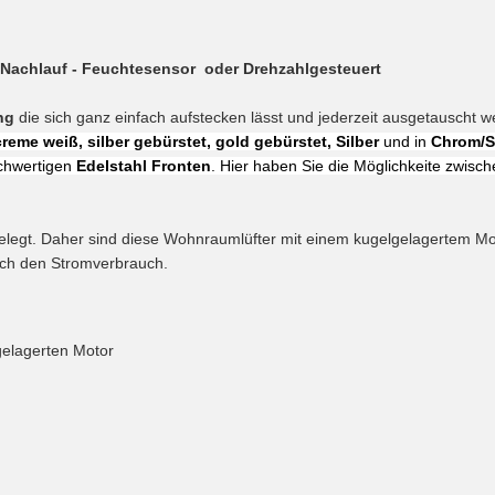
- Nachlauf - Feuchtesensor oder Drehzahlgesteuert
ung
die sich ganz einfach aufstecken lässt und jederzeit ausgetauscht
reme weiß, silber gebürstet, gold gebürstet, Silber
und in
Chrom/S
chwertigen
Edelstahl Fronten
. Hier haben Sie die Möglichkeite zwis
legt. Daher sind diese Wohnraumlüfter mit einem kugelgelagertem Moto
auch den Stromverbrauch.
gelagerten Motor