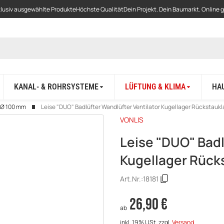
lusiv ausgewählte Produkte
Höchste Qualität
Dein Projekt. Dein Baumarkt. Online 
KANAL- & ROHRSYSTEME
LÜFTUNG & KLIMA
HA
Ø 100 mm
Leise "DUO" Badlüfter Wandlüfter Ventilator Kugellager Rückstauk
VONLIS
Leise "DUO" Badl
Kugellager Rück
Art.Nr.:
18181
26,90 €
ab
inkl. 19% USt.
zzgl.
Versand