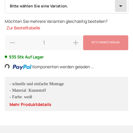
wählen
Bitte wählen Sie eine Variation.
Bitte wählen Sie eine Variation.
Möchten Sie mehrere Varianten gleichzeitig bestellen?
Zur Bestelltabelle
BITTE VARIANTE WÄHLEN
Loading...
935 Stk Auf Lager
Komponenten werden geladen ...
- schnelle und einfache Montage
- Material: Kunststoff
- Farbe: weiß
Mehr Produktdetails