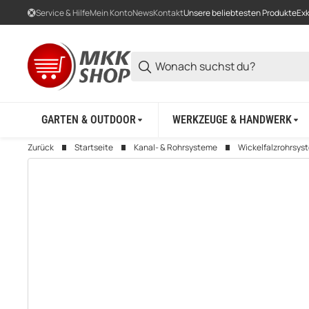
Service & Hilfe
Mein Konto
News
Kontakt
Unsere beliebtesten Produkte
Exk
GARTEN & OUTDOOR
WERKZEUGE & HANDWERK
Zurück
Startseite
Kanal- & Rohrsysteme
Wickelfalzrohrsys