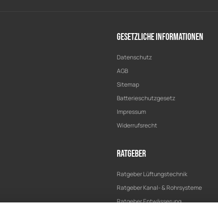
Gesetzliche Informationen
Datenschutz
AGB
Sitemap
Batterieschutzgesetz
Impressum
Widerrufsrecht
Ratgeber
Ratgeber Lüftungstechnik
Ratgeber Kanal- & Rohrsysteme
Ratgeber Entwässerung
Ratgeber Bau & Trockenbau