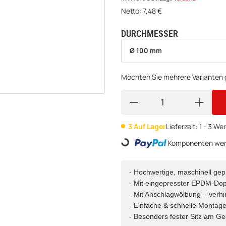
Netto:
7,48
€
DURCHMESSER
wählen
Bitte wählen Sie eine Variation.
Ø 100 mm
Möchten Sie mehrere Varianten g
3 Auf Lager
Lieferzeit:
1 - 3 W
Loading...
Komponenten werd
- Hochwertige, maschinell gep
- Mit eingepresster EPDM-Dop
- Mit Anschlagwölbung – verhi
- Einfache & schnelle Montag
- Besonders fester Sitz am G