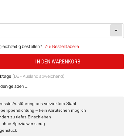
leichzeitig bestellen?
Zur Bestelltabelle
IN DEN WARENKORB
erktage
(DE - Ausland abweichend)
en geladen ...
resste Ausführung aus verzinktem Stahl
pellippendichtung – kein Abrutschen möglich
ndert zu tiefes Einschieben
e ohne Spezialwerkzeug
egenstück