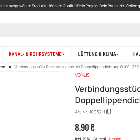
lusiv ausgewählte Produkte
Höchste Qualität
Dein Projekt. Dein Baumarkt. Online 
KANAL- & ROHRSYSTEME
LÜFTUNG & KLIMA
HA
tem
Verbindungsstück Rückstauklappe mit Doppellippendichtung Ø 100 - 35
VONLIS
Verbindungsstüc
Doppellippendi
Art.Nr.:
10932-1
8,90 €
inkl. 19% USt.
zzgl.
Versand