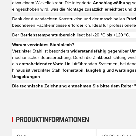
etwa einem Wickelfalzrohr. Die integrierte
Anschlagwölbung
so
eingeschoben wird, was die Montage zusätzlich erleichtert und d
Dank der durchdachten Konstruktion und der maschinellen Präzi
besonderen Fachkenntnisse erforderlich. Ideal für professione
Der
Betriebstemperaturbereich
liegt bei -20 °C bis +120 °C.
Warum verzinktes Stahlblech?
Verzinkter Stahl ist besonders
widerstandsfähig
gegenüber Umw
mechanischer Beanspruchung. Durch die Zinkbeschichtung wird
ein
entscheidender Vorteil
in luftführenden Systemen, bei den
hinaus ist verzinkter Stahl
formstabil
,
langlebig
und
wartungs
Umgebungen
.
Die technische Zeichnung entnehmen Sie bitte dem Reiter 
PRODUKTINFORMATIONEN
Produkteigenschaft
Wert