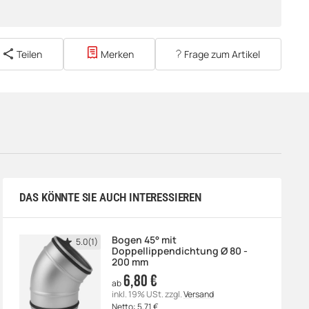
Teilen
Merken
Frage zum Artikel
DAS KÖNNTE SIE AUCH INTERESSIEREN
Bogen 45° mit
5.0(1)
Doppellippendichtung Ø 80 -
200 mm
6,80 €
ab
inkl. 19% USt.
zzgl.
Versand
Netto:
5,71
€