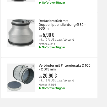
Sofort verfügbar
Reduzierstück mit
5.0(3)
Doppellippendichtung Ø 80 -
630 mm
5,90 €
ab
inkl. 19% USt.
zzgl.
Versand
Netto:
4,96
€
Sofort verfügbar
Verbinder mit Filtereinsatz Ø 100
4.0(1)
- Ø 315 mm
20,90 €
ab
inkl. 19% USt.
zzgl.
Versand
Netto:
17,56
€
Sofort verfügbar