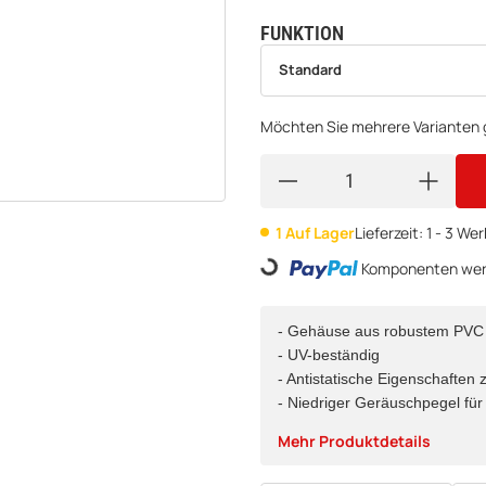
FUNKTION
wählen
Bitte wählen Sie eine Variation.
Standard
Möchten Sie mehrere Varianten g
1 Auf Lager
Lieferzeit:
1 - 3 We
Loading...
Komponenten werd
- Gehäuse aus robustem PVC Ku
- UV-beständig
- Antistatische Eigenschaften
- Niedriger Geräuschpegel fü
Mehr Produktdetails