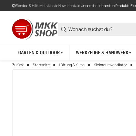
Service & Hilfe
Mein Konto
News
Kontakt
Unsere beliebtesten Produkte
Exk
GARTEN & OUTDOOR
WERKZEUGE & HANDWERK
Zurück
Startseite
Lüftung & Klima
Kleinraumventilator