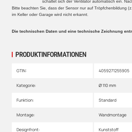
schaltet sich der Ventilator automatisch ein. Nac
Bitte beachten Sie, dass der Sensor nur auf Tröpfchenbildung (z
im Keller oder Garage wird nicht erkannt.
Die technischen Daten und eine technische Zeichnung entn
PRODUKTINFORMATIONEN
Produkteigenschaft
Wert
GTIN:
4059271255905
Kategorie:
Ø 110 mm
Funktion:
Standard
Montage:
Wandmontage
Designfront:
Kunststoff