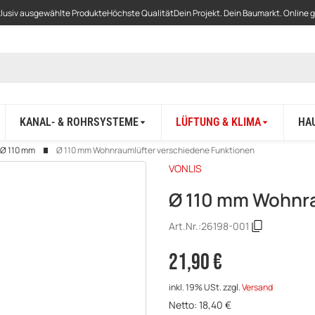
lusiv ausgewählte Produkte
Höchste Qualität
Dein Projekt. Dein Baumarkt. Online 
KANAL- & ROHRSYSTEME
LÜFTUNG & KLIMA
HA
Ø 110 mm
Ø 110 mm Wohnraumlüfter verschiedene Funktionen
VONLIS
Ø 110 mm Wohnr
Art.Nr.:
26198-001
21,90 €
inkl. 19% USt.
zzgl.
Versand
Netto:
18,40
€