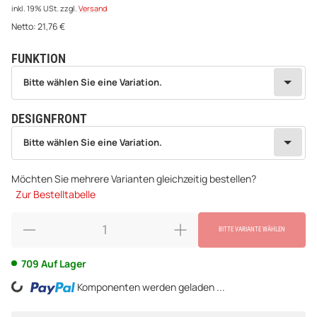
inkl. 19% USt.
zzgl.
Versand
Netto:
21,76
€
FUNKTION
wählen
Bitte wählen Sie eine Variation.
Bitte wählen Sie eine Variation.
DESIGNFRONT
wählen
Bitte wählen Sie eine Variation.
Bitte wählen Sie eine Variation.
Möchten Sie mehrere Varianten gleichzeitig bestellen?
Zur Bestelltabelle
BITTE VARIANTE WÄHLEN
709 Auf Lager
ing...
Komponenten werden geladen ...