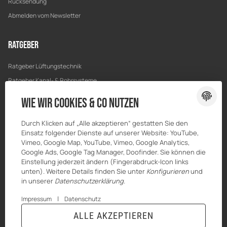
Rücksendung
Abmelden vom Newsletter
Ratgeber
Ratgeber Lüftungstechnik
Ratgeber Kanal- & Rohrsysteme
Ratgeber Entwässerung
Wie wir Cookies & Co nutzen
Ratgeber Bau & Trockenbau
Durch Klicken auf „Alle akzeptieren“ gestatten Sie den
Einsatz folgender Dienste auf unserer Website: YouTube,
Vimeo, Google Map, YouTube, Vimeo, Google Analytics,
Google Ads, Google Tag Manager, Doofinder. Sie können die
Einstellung jederzeit ändern (Fingerabdruck-Icon links
unten). Weitere Details finden Sie unter
Konfigurieren
und
in unserer
Datenschutzerklärung
.
|
Impressum
Datenschutz
ALLE AKZEPTIEREN