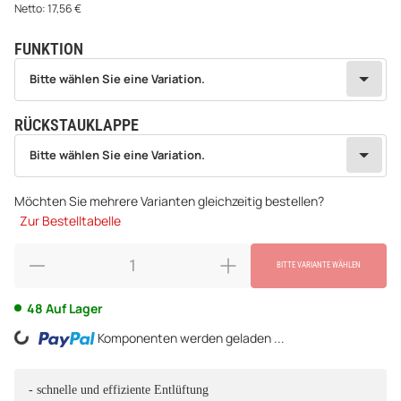
Netto:
17,56
€
FUNKTION
wählen
Bitte wählen Sie eine Variation.
Bitte wählen Sie eine Variation.
RÜCKSTAUKLAPPE
wählen
Bitte wählen Sie eine Variation.
Bitte wählen Sie eine Variation.
Möchten Sie mehrere Varianten gleichzeitig bestellen?
Zur Bestelltabelle
BITTE VARIANTE WÄHLEN
48 Auf Lager
ing...
Komponenten werden geladen ...
- schnelle und effiziente Entlüftung