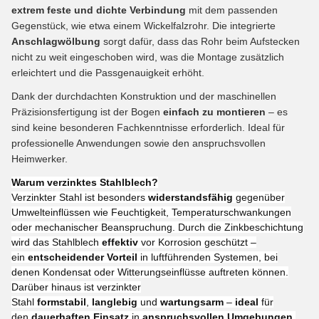
extrem feste und dichte Verbindung
mit dem passenden
Gegenstück, wie etwa einem Wickelfalzrohr. Die integrierte
Anschlagwölbung
sorgt dafür, dass das Rohr beim Aufstecken
nicht zu weit eingeschoben wird, was die Montage zusätzlich
erleichtert und die Passgenauigkeit erhöht.
Dank der durchdachten Konstruktion und der maschinellen
Präzisionsfertigung ist der Bogen
einfach zu montieren
– es
sind keine besonderen Fachkenntnisse erforderlich. Ideal für
professionelle Anwendungen sowie den anspruchsvollen
Heimwerker.
Warum verzinktes Stahlblech?
Verzinkter Stahl ist besonders
widerstandsfähig
gegenüber
Umwelteinflüssen wie Feuchtigkeit, Temperaturschwankungen
oder mechanischer Beanspruchung. Durch die Zinkbeschichtung
wird das Stahlblech
effektiv
vor Korrosion geschützt –
ein
entscheidender Vorteil
in luftführenden Systemen, bei
denen Kondensat oder Witterungseinflüsse auftreten können.
Darüber hinaus ist verzinkter
Stahl
formstabil
,
langlebig
und
wartungsarm
–
ideal
für
den
dauerhaften Einsatz
in
anspruchsvollen Umgebungen
.