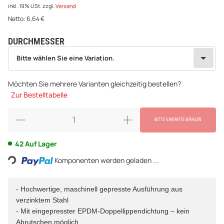
inkl. 19% USt.
zzgl.
Versand
Netto:
6,64
€
DURCHMESSER
wählen
Bitte wählen Sie eine Variation.
Bitte wählen Sie eine Variation.
Möchten Sie mehrere Varianten gleichzeitig bestellen?
Zur Bestelltabelle
BITTE VARIANTE WÄHLEN
42 Auf Lager
Loading...
Komponenten werden geladen ...
- Hochwertige, maschinell gepresste Ausführung aus
verzinktem Stahl
- Mit eingepresster EPDM-Doppellippendichtung – kein
Abrutschen möglich