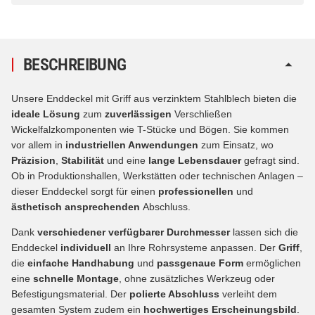
BESCHREIBUNG
Unsere Enddeckel mit Griff aus verzinktem Stahlblech bieten die
ideale Lösung
zum
zuverlässigen
Verschließen
Wickelfalzkomponenten wie T-Stücke und Bögen. Sie kommen
vor allem in
industriellen Anwendungen
zum Einsatz, wo
Präzision
,
Stabilität
und eine
lange Lebensdauer
gefragt sind.
Ob in Produktionshallen, Werkstätten oder technischen Anlagen –
dieser Enddeckel sorgt für einen
professionellen
und
ästhetisch ansprechenden
Abschluss.
Dank
verschiedener verfügbarer Durchmesser
lassen sich die
Enddeckel
individuell
an Ihre Rohrsysteme anpassen. Der
Griff
,
die
einfache Handhabung
und
passgenaue Form
ermöglichen
eine
schnelle Montage
, ohne zusätzliches Werkzeug oder
Befestigungsmaterial. Der
polierte Abschluss
verleiht dem
gesamten System zudem ein
hochwertiges Erscheinungsbild
.