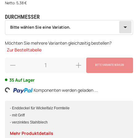
Netto:
5,38
€
DURCHMESSER
wählen
Bitte wählen Sie eine Variation.
Bitte wählen Sie eine Variation.
Möchten Sie mehrere Varianten gleichzeitig bestellen?
Zur Bestelltabelle
BITTE VARIANTE WÄHLEN
35 Auf Lager
ing...
Komponenten werden geladen ...
- Enddeckel für Wickelfalz Formteile
- mit Griff
- verzinktes Stahlblech
Mehr Produktdetails